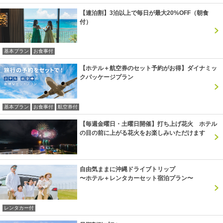
【連泊割】3泊以上で毎日が最大20%OFF（朝食
付）
基本プラン
お食事付
【ホテル＋航空券のセット予約がお得】ダイナミッ
クパッケージプラン
基本プラン
お食事付
航空券付
【毎週金曜日・土曜日開催】打ち上げ花火 ホテル
の目の前に上がる花火をお楽しみいただけます
自由気ままに沖縄ドライブトリップ
〜ホテル＋レンタカーセット宿泊プラン〜
レンタカー付