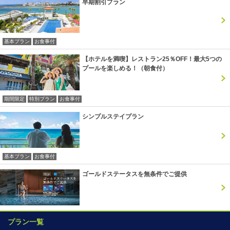
早期割引プラン
基本プラン
お食事付
【ホテルを満喫】レストラン25％OFF！最大5つの
プールを楽しめる！（朝食付）
期間限定
特別プラン
お食事付
シンプルステイプラン
基本プラン
お食事付
ゴールドステータスを無条件でご提供
プラン一覧