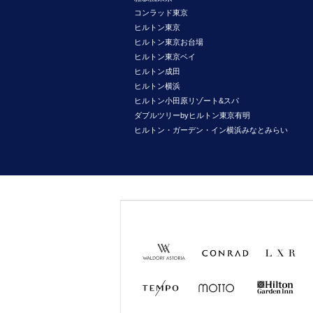
コンラッド東京
ヒルトン東京
ヒルトン東京お台場
ヒルトン東京ベイ
ヒルトン成田
ヒルトン横浜
ヒルトン小田原リゾート&スパ
ダブルツリーbyヒルトン東京有明
ヒルトン・ガーデン・イン横浜みなとみらい
Waldorf
Conrad
LXR
Astoria
Hotels &
Hotels &
Resorts
Resorts
TEMPO
MOTTO
Hilton
Garden
Inn