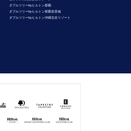
ダブルツリーbyヒルトン那覇
ダブルツリーbyヒルトン那覇首里城
ダブルツリーbyヒルトン沖縄北谷リゾート
uate
DoubleTree
Tapestry
Embassy
by
Collection
Suites
Hilton
by Hilton
by
Hilton
Hilton GRAND
Hilton
VACATIONS
VACATION
CLUB
CLUB