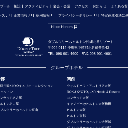
プール・施設
アクティビティ
宴会・会議
アクセス
お知らせ
よくある質
ース
企業情報
採用情報
プライバシーポリシー
特定商取引法に
Hilton Honors
ダブルツリーbyヒルトン沖縄北谷リゾート
〒904-0115 沖縄県中頭郡北谷町美浜43
TEL: 098-901-4600 FAX: 098-901-4601
グループホテル
中部
関西
軽井沢KIKYOキュリオ・コレクション
ウォルドーフ・アストリア大阪
yヒルトン
ROKU KYOTO, LXR Hotels & Resorts
ンラッド名古屋
コンラッド大阪
ルトン名古屋
キャノピーbyヒルトン大阪梅田
ブルツリーbyヒルトン富山
ヒルトン大阪
ヒルトン京都
ダブルツリーbyヒルトン大阪城
ダブルツリーbyヒルトン京都駅