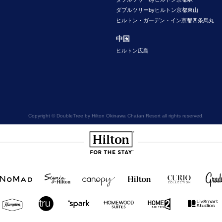
ダブルツリーbyヒルトン京都東山
ヒルトン・ガーデン・イン京都四条烏丸
中国
ヒルトン広島
Copyright © DoubleTree by Hilton Okinawa Chatan Resort all rights reserved.
Hilton
NOMAD
SignisaHilton
Canopy by
Hilton
Curio
Grad
Hilton
Hotels
Collection
&
Resorts
Hampton
Tru
Tru by
Homewood
Home2
by
by
Hilton
Suites by
Suites
Hilton
Hilton
Hilton
by
Hilton