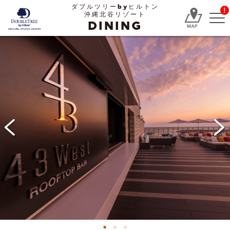
ダブルツリーbyヒルトン
!
沖縄北谷リゾート
DINING