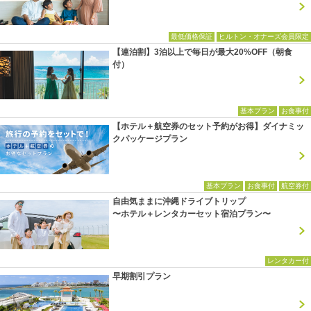
最低価格保証
ヒルトン・オナーズ会員限定
【連泊割】3泊以上で毎日が最大20%OFF（朝食
付）
基本プラン
お食事付
【ホテル＋航空券のセット予約がお得】ダイナミッ
クパッケージプラン
基本プラン
お食事付
航空券付
自由気ままに沖縄ドライブトリップ
〜ホテル＋レンタカーセット宿泊プラン〜
レンタカー付
早期割引プラン