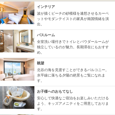
インテリア
波が描くビーチの砂模様を連想させるカーペ
ットやモダンテイストの家具が南国情緒を演
出。
バスルーム
全室洗い場付きでトイレとパウダールームが
独立しているのが魅力。長期滞在にもおすす
め。
眺望
北谷の海を見渡すことができるバルコニー。
水平線に落ちる夕陽の絶景もご覧になれま
す。
お子様へのおもてなし
安心して快適なご宿泊をお楽しみいただける
よう、キッズアメニティをご用意しておりま
す。